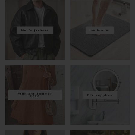
Men's jackets
bathroom
Frühjahr Sommer
DIY supplies
2026