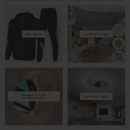
For men
outdoor area
Gadgets and
ceiling light
accessories