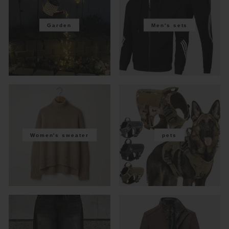
Garden
Men's sets
Women's sweater
pets