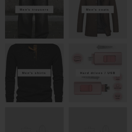
Men's trousers
Men's coats
Men's shirts
Hard drives / USB