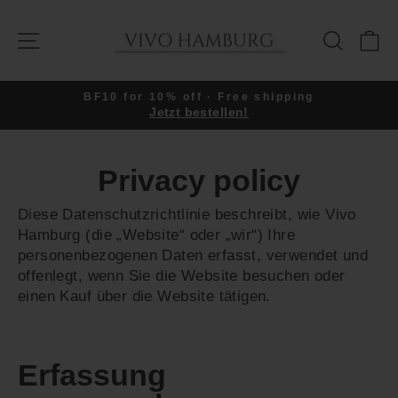
Skip
to
SITE NAVIGATION
SEARC
C
content
BF10 for 10% off · Free shipping
Jetzt bestellen!
Pause
slideshow
Privacy policy
Diese Datenschutzrichtlinie beschreibt, wie Vivo
Hamburg (die „Website“ oder „wir“) Ihre
personenbezogenen Daten erfasst, verwendet und
offenlegt, wenn Sie die Website besuchen oder
einen Kauf über die Website tätigen.
Erfassung