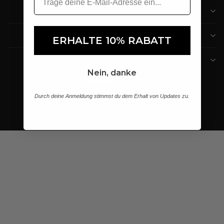
CUSTOMER SERVICE
GUIDELINES AND INFORMATION
ERHALTE 10% RABATT
MAIN MENU
Nein, danke
Durch deine Anmeldung stimmst du dem Erhalt von Updates zu.
© 2026 Vivo Hamburg
Powered by Shopify