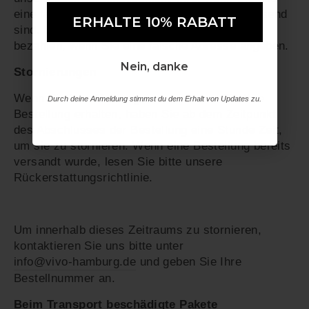
eine falsche Adresse angeben und nicht anwesend
ERHALTE 10% RABATT
ERHALTE 10% RABATT
sind. Sie müssen die vollen Versandkosten
bezahlen, wenn Sie eine falsche Adresse angeben.
Nein, danke
Nein, danke
Stornierungen
Wenn Sie Ihre Meinung ändern, bevor Sie Ihre
Durch deine Anmeldung stimmst du dem Erhalt von Updates zu.
Durch deine Anmeldung stimmst du dem Erhalt von Updates zu.
Bestellung erhalten, haben Sie ab dem Zeitpunkt
des Abschlusses der Bestellung eine Stunde Zeit,
um sie zu stornieren. Wenn eine Bestellung bereits
versandt wurde, lesen Sie bitte unsere
Rückerstattungsrichtlinie.
Um innerhalb dieses Zeitraums zu stornieren,
kontaktieren Sie uns bitte unter
info@vivo-hamburg.de
und geben Sie Ihre
Bestellnummer an.
Beim Transport beschädigte Pakete