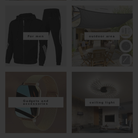
For men
outdoor area
Gadgets and
ceiling light
accessories