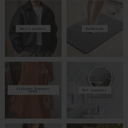
Men's jackets
bathroom
Frühjahr Sommer
DIY supplies
2026