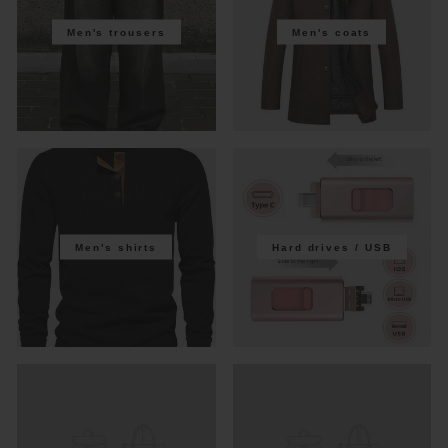
Men's trousers
Men's coats
Men's shirts
Hard drives / USB