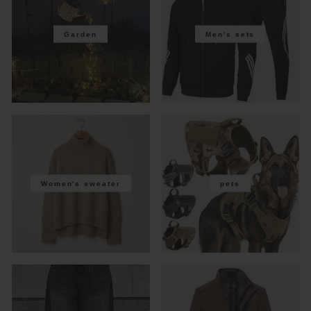
Garden
Men's sets
Women's sweater
pets