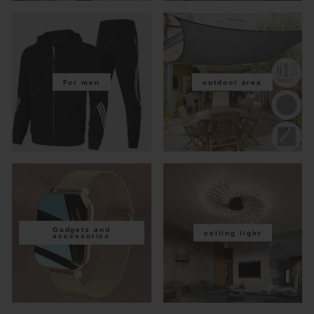
For men
outdoor area
Gadgets and
ceiling light
accessories