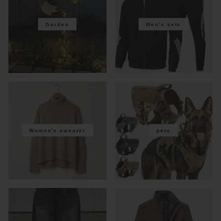
Garden
Men's sets
Women's sweater
pets