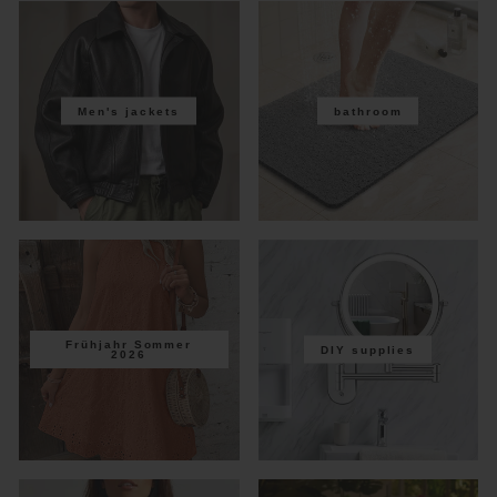
Men's jackets
bathroom
Frühjahr Sommer
DIY supplies
2026