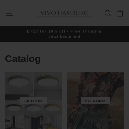
Skip
to
SITE NAVIGATION
SEARC
C
content
BF10 for 10% off · Free shipping
Jetzt bestellen!
Pause
slideshow
Catalog
All lamps
For women