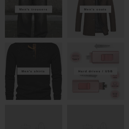
Men's trousers
Men's coats
Men's shirts
Hard drives / USB